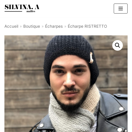
Aller
au
contenu
Accueil
»
Boutique
»
Écharpes
»
Écharpe RISTRETTO