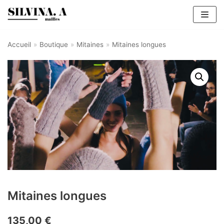
Aller
au
contenu
Accueil
»
Boutique
»
Mitaines
»
Mitaines longues
Mitaines longues
135,00
€